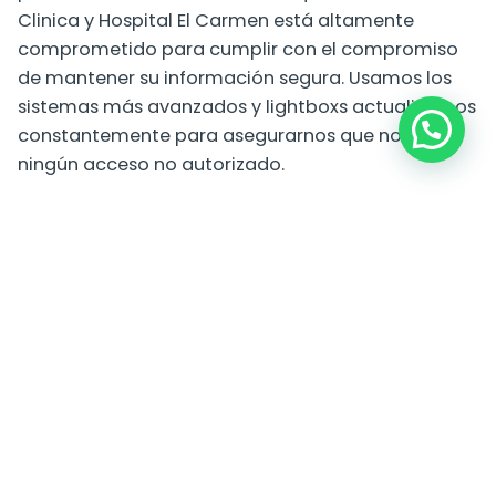
Clinica y Hospital El Carmen está altamente
comprometido para cumplir con el compromiso
de mantener su información segura. Usamos los
sistemas más avanzados y lightboxs actualizamos
constantemente para asegurarnos que no exista
ningún acceso no autorizado.
Cookies
Una cookie se refiere a un fichero que es enviado
con la finalidad de solicitar permiso para
almacenarse en su ordenador, al aceptar dicho
fichero se crea y la cookie sirve entonces para
tener información respecto al tráfico web, y
también facilita las futuras visitas a una web
recurrente. Otra función que tienen las cookies es
que con ellas las web pueden reconocerte
individualmente y por tanto brindarte el mejor